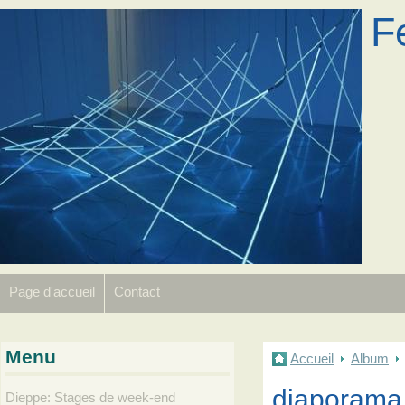
F
Page d'accueil
Contact
Menu
Accueil
Album
diaporama
Dieppe: Stages de week-end